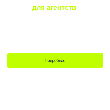
Подпишитесь
на нашу рассылку
Первыми получайте новости, специальные
предложения и полезные статьи
Ваша почта*
Я представляю:
Нажимая «Подписаться», вы соглашаетесь
с
условиями обработки данных
и предоставляете
согласие на получение
рекламно-информационных материалов
Подписаться