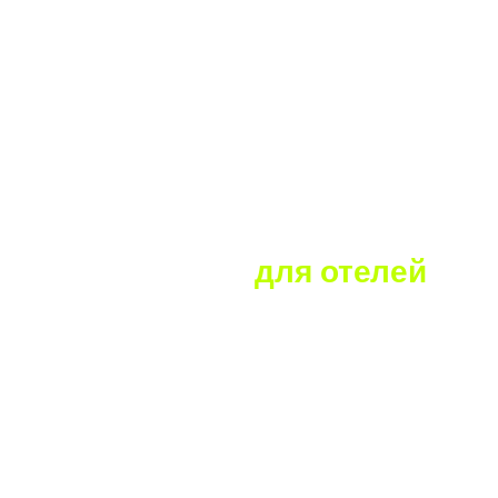
Контакты
+7 (800) 100-35-81
Звонок бесплатный по России
incoming@roomlink.ru
По вопросам отелей
depsales@roomlink.ru
По вопросам агентств
info@roomlink.ru
Общие вопросы
helpdesk@roomlink.ru
По техническим вопросам