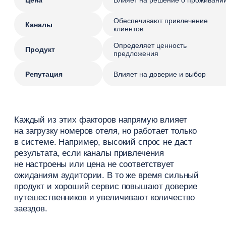
и дополнительные услуги
Каждый сегмент имеет свои потребности.
Универсального предложения не существует,
поэтому важно адаптировать продукт под разные
аудитории.
Как меняется аудитория в низкий
сезон
В низкий сезон структура спроса меняется. Поток
туристов снижается, но появляются другие
категории постояльцев. Чаще всего растет доля
локальных клиентов и деловых поездок. Также
увеличивается спрос на короткие поездки
и специальные предложения.
Это означает, что отель должен менять акценты
в маркетинге и работать с новыми сегментами,
а не ждать возвращения туристов.
Как понять потребности гостей
Понимание потребностей — основа
эффективной работы с аудиторией. Для этого
используются разные источники данных.
Основные способы анализа: