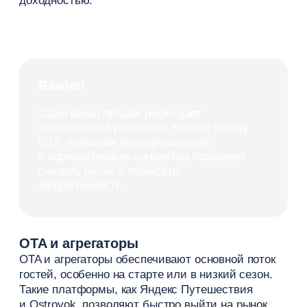
работает шире — он привлекает пользователей,
дает им информацию и влияет на выбор.
Если сайт неудобный или медленный, часть
пользователей уходит еще до этапа
резервирования. Поэтому важно, чтобы структура
страниц сайта была понятной, а вся
информация — доступной и логичной.
Чтобы сайт отеля действительно работал, нужно
учитывать:
четкую структуру и удобную
навигацию по страницам сайта
адаптацию под мобильные устройства
высокую скорость загрузки номеров
понятное описание номеров, услуг
и условий проживания
актуальный контент и полную
информацию для пользователей