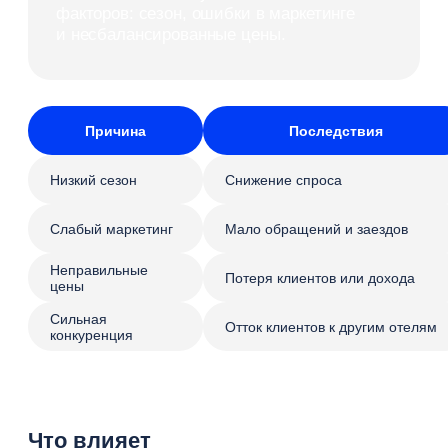
Каждый из этих факторов напрямую влияет
на загрузку номеров отеля, но работает только
в системе. Например, высокий спрос не даст
результата, если каналы привлечения
не настроены или цена не соответствует
ожиданиям аудитории. В то же время сильный
продукт и хороший сервис повышают доверие
путешественников и увеличивают количество
заездов.
Важно!
Загрузка отеля — не сумма отдельных
действий, а результат системного
управления. Только комплексный подход
позволяет стабильно увеличивать
показатели.
Анализ спроса
и целевой аудитории
Чтобы увеличить загрузку номеров, нужно
понимать, кто именно выбирает отель и какие