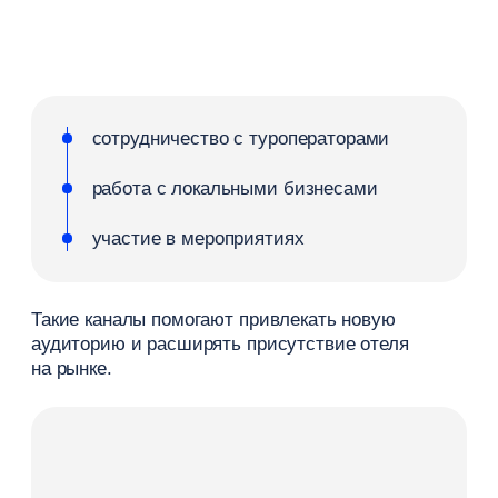
специальные условия
по сравнению с OTA
быстрый и удобный процесс онлайн
быстрый отклик на заявки
Такие решения помогают повысить конверсию
и мотивируют путешственников выбирать
прямые продажи.
Роль сайта и модуля бронирования
Сайт отеля — ключевой инструмент прямых
продаж. Именно здесь пользователь принимает
решение и оформляет онлайн-бронь.
Решающее значение имеет модуль
бронирования. Он должен обеспечивать удобный
процесс: быстрое оформление, понятные
условия и минимальное количество шагов. Если
процесс сложный или долгий, часть
пользователей не завершает процесс, что
снижает конверсию.