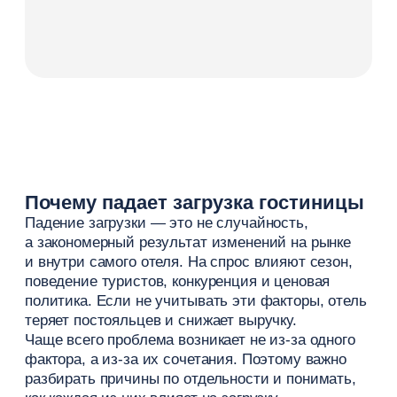
теряет постояльцев и снижает выручку.
Чаще всего проблема возникает не из-за одного
фактора, а из-за их сочетания. Поэтому важно
разбирать причины по отдельности и понимать,
как каждая из них влияет на загрузку.
Сезонность и внешние факторы
Спрос на размещение меняется в течение года.
В высокий сезон поток туристов растет, в низкий
сезон — снижается. Это связано с погодой,
праздниками и особенностями региона.
Также влияет экономическая ситуация
и поведение клиентов. В нестабильный период
люди чаще сокращают поездки или выбирают
более бюджетные варианты. В результате отель
получает меньше броней, даже если уровень
сервиса остается прежним.
Ошибки в маркетинге и продажах
Даже при стабильном спросе загрузка номеров
может падать из-за слабой работы с каналами
привлечения. Если отель не использует SEO,