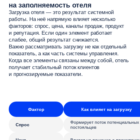
у этих клиентов потребности. Без анализа
целевой аудитории даже сильный маркетинг
работает менее эффективно.
Анализ помогает определить сегменты гостей,
их поведение и ожидания. Это позволяет точнее
выстраивать каналы привлечения и формировать
предложения.
Основные сегменты
В гостиничном бизнесе можно выделить
несколько основных сегментов:
туристы — приезжают на отдых,
ориентируются на цену и локацию
бизнес-гости — ценят удобство,
скорость и сервис
локальные гости — ищут короткий
отдых рядом с домом
семейные группы — обращают
внимание на комфорт