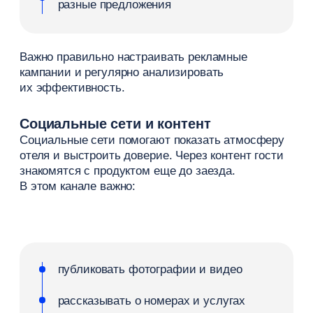
большой охват аудитории
быстрый рост количества заездов
простое подключение
Однако у этого канала есть ограничение —
комиссии. В зависимости от платформы они
могут достигать 15−25%, что напрямую влияет
на прибыль отеля. Поэтому OTA стоит
использовать как инструмент привлечения
и загрузки, но не как единственный канал
продаж.
Прямые бронирования
Прямые бронирования — это заявки, которые
гость оформляет напрямую в отеле. Они могут
приходить через сайт, телефон, мессенджеры
или социальные сети.
Главное преимущество такого канала —
отсутствие комиссии. Это позволяет увеличить
доход с каждого клиента и лучше контролировать
процесс продаж.
Ключевые точки прямых бронирований: