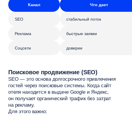
email-рассылки
сообщения в мессенджерах
персонализированные предложения
программы лояльности
Такая коммуникация позволяет поддерживать
контакт с постояльцами и стимулировать
повторные визиты, которые стоят дешевле, чем
привлечение новых путешественников.
Партнерства и офлайн-каналы
Не все каналы привлечения работают только
в интернете. В гостиничном бизнесе по-прежнему
важны партнерства и офлайн-продвижение.
Это могут быть:
сотрудничество с туроператорами
работа с локальными бизнесами