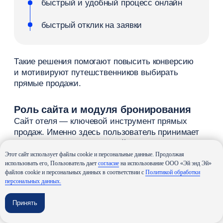
и не снижали ценность продукта.
Дополнительные услуги
Дополнительные услуги формируют общее
впечатление от проживания и влияют на выбор
отеля.
К ним относятся:
услуги ресторана
завтрак
трансфер
SPA и отдых
Этот сайт использует файлы cookie и персональные данные. Продолжая
конференц-залы
использовать его, Пользователь дает
согласие
на использование ООО «Эй энд Эй»
файлов cookie и персональных данных в соответствии с
Политикой обработки
дополнительные сервисы в номере
персональных данных.
Наличие таких услуг в инфраструктуре повышает
Принять
комфорт и делает предложение более
привлекательным для разных категорий гостей.