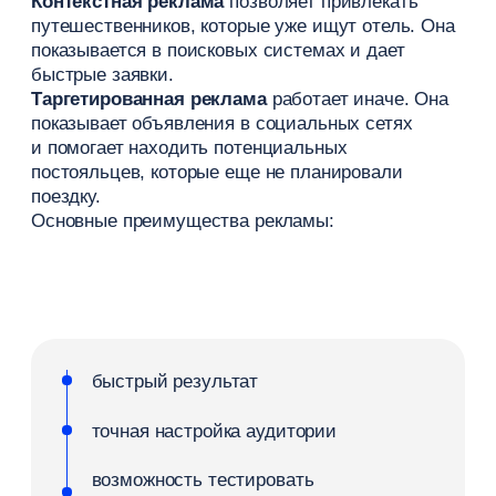
В гостиничном бизнесе важно не просто
привлекать путешественников, а выстраивать
систему каналов продаж. Тогда отель получает
стабильный поток заявок и может управлять
доходностью.
Важно!
Один канал продаж редко дает
оптимальный результат. Баланс между
OTA, прямыми бронированиями
и корпоративным сегментом позволяет
снизить риски и повысить
эффективность.
OTA и агрегаторы
OTA и агрегаторы обеспечивают основной поток
гостей, особенно на старте или в низкий сезон.
Такие платформы, как Яндекс Путешествия
и Ostrovok, позволяют быстро выйти на рынок
и привлечь новых клиентов.
Основные преимущества: