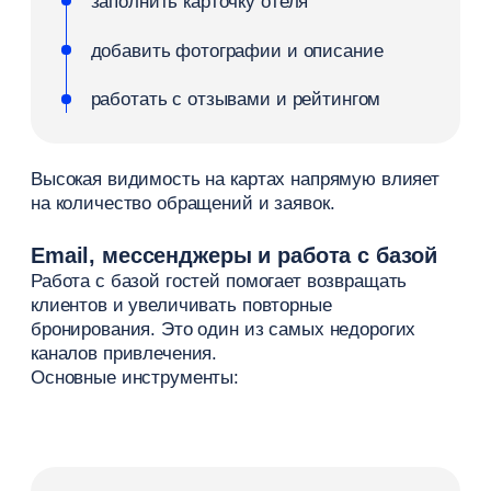
командировки
деловые поездки
корпоративные заезды
Чаще всего такие брони проходят через
специализированные B2B-сервисы, такие как
Roomlink, или системы организации командировок
вроде Smartway
Работа с корпоративными клиентами
требует
отдельных условий: договоров, тарифов
и удобного процесса оформления. В результате
отель получает устойчивый поток клиентов
и более прогнозируемый результат.
Как увеличить прямые
бронирования
Прямые продажи — это отдельный канал продаж,
который позволяет снизить зависимость от OTA
и увеличить прибыль. Отель не платит комиссии
агрегаторов и получает больше дохода с каждой