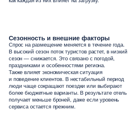
рекламу или социальные сети, потенциальные
гости просто не находят его.
Еще одна частая ошибка — отсутствие
стратегии. Когда маркетинг работает хаотично,
а каналы не связаны между собой, отель теряет
часть клиентов на каждом этапе.
Важно не просто привлекать трафик,
а выстраивать систему продаж, где каждый канал
дополняет другой.
Проблемы с ценами
и позиционированием
Цены напрямую влияют на решение о покупке.
Если тарифы выше рынка без объяснимой
ценности, клиенты выбирают конкурентов. Если
ниже — отель теряет доход.
Демпинг часто кажется быстрым решением,
но в долгосрочной перспективе снижает прибыль
и формирует неправильные ожидания
у путешественников.
Правильная ценовая политика должна учитывать
спрос, сегменты аудитории и позиционирование
объекта.