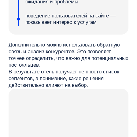
кампании и регулярно анализировать
их эффективность.
Социальные сети и контент
Социальные сети помогают показать атмосферу
отеля и выстроить доверие. Через контент гости
знакомятся с продуктом еще до заезда.
В этом канале важно:
публиковать фотографии и видео
рассказывать о номерах и услугах
делиться отзывами
Контент в социальных сетях влияет на решение
о выборе и усиливает другие каналы
продвижения.
Геосервисы и карты
Геосервисы — это важный канал привлечения,
который часто недооценивают. Путешественники
ищут отель в Яндекс Картах и Google Maps,