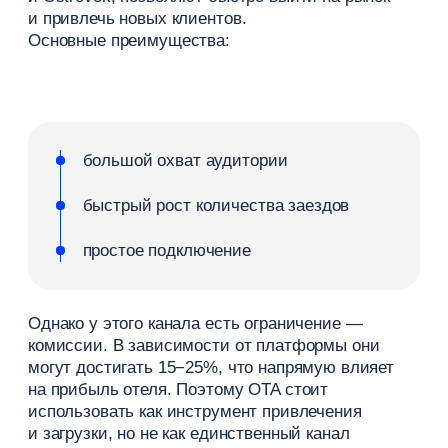
интеграцию онлайн бронирования
Такая система повышает удобство, усиливает
каналы продаж и напрямую влияет на конверсию
сайта.
Ценообразование и управление
доходом
Цены напрямую влияют на загрузку номеров
отеля и итоговый доход. Если тарифы
не соответствуют ожиданиям клиентов,
снижается количество бронирований или падает
прибыль.
Управление доходом — это системная работа
с ценами, спросом и поведением клиентов.
Важно не просто установить тариф, а гибко
реагировать на изменения рынка.
Динамическое ценообразование
Динамическое ценообразование — это подход,
при котором цены меняются в зависимости
от спроса, сезона и загрузки.