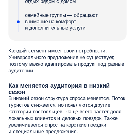
Поисковое продвижение (SEO)
SEO — это основа долгосрочного привлечения
гостей через поисковые системы. Когда сайт
отеля находится в выдаче Google и Яндекс,
он получает органический трафик без затрат
на рекламу.
Для этого важно:
оптимизировать сайт
под ключевые запросы
создавать полезный
контент и статьи
учитывать поведение
пользователей в поиске
SEO работает медленнее, чем рекламные
кампании, но со временем дает стабильный
поток клиентов и снижает стоимость
привлечения.