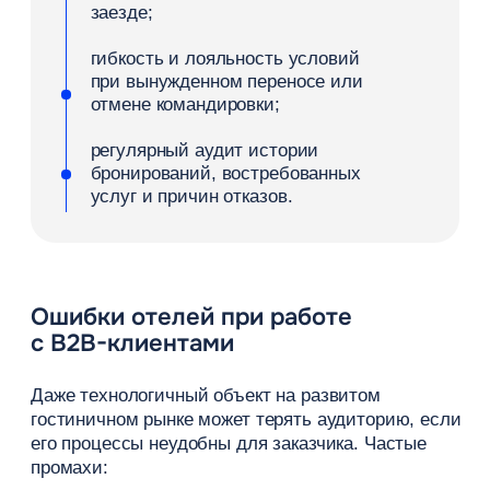
Контакты
+7 (800) 100-35-81
Звонок бесплатный по России
incoming@roomlink.ru
По вопросам отелей
depsales@roomlink.ru
По вопросам агентств
info@roomlink.ru
Общие вопросы
helpdesk@roomlink.ru
По техническим вопросам
ООО «Эй энд Эй» 2026
ИНН 7730557534
КПП 771401001
ОГРН 5077746280057
125124, г. Москва, ул. Правды, д. 8, к. 13, помещ. 1/1
Решения
Агентствам делового туризма