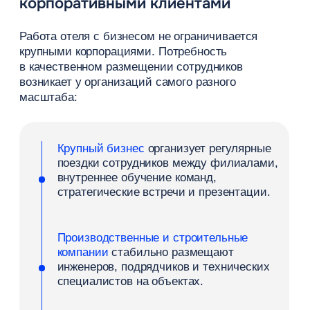
профессионально подбирают
гостиницы для коммерческих структур
и передают отельерам готовые
корпоративные бронирования отелей.
Привлечение корпоративных клиентов в гостиницу
стоит строить комплексно: значительная часть
целевого спроса приходит через
специализированные агентства, которые уже
централизованно ведут организацию поездок для
крупных заказчиков.
Что важно корпоративным
клиентам при выборе отеля
Удобное расположение
В командировке локация напрямую влияет
на тайминг сотрудника и логистические затраты
компании. В одном случае критически важна
пешая доступность до офиса или выставочного
центра, в другом — близость к производственной
площадке, вокзалу или аэропорту. Отелю полезно
наглядно указывать транспортную доступность,
если объект находится в таких крупных деловых
хабах, как Москва, Санкт-Петербург, Казань, Сочи
или активно развивающиеся регионы России.