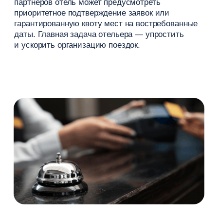
Подробнее
Как удерживать
корпоративных клиентов
Корпоративный партнер остается с вами тогда,
когда весь процесс работает как часы: номер
подтверждается мгновенно, гость получает
ожидаемый уровень комфорта, а закрывающие
документы поступают без задержек.
На удержание и повторные бронирования влияют:
выделенный аккаунт-менеджер
со стороны отеля, который досконально
знает условия компании;
жестко установленный регламент
ответа на запросы (например, до 15