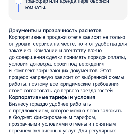
которые напрямую связывают гостиницы
с тревел-агентствами.
Roomlink
— система бронирования гостиниц,
созданная специально для индустрии
бизнес-
туризма
. Для объекта это надежный
дополнительный канал дистрибуции. Отель
моментально получает доступ к спросу
со стороны сотен агентств, работающих
с корпоративными клиентами, и может
передавать актуальные тарифы и доступность
номеров через личный кабинет либо channel-
менеджер. Такой формат разгружает персонал
и минимизирует объемы ручной коммуникации.
Увеличивайте количество
бронирований
и доход
отеля с Roomlink