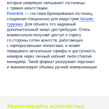
Ручная обработка входящих заявок отнимает
много времени: менеджеру нужно проверить
шахматку, зафиксировать тариф, отправить
подтверждение и проконтролировать оплату. При
росте потока запросов это перегружает команду.
Специализированная B2B-система помогает
автоматически транслировать актуальные цены,
распределять квоты и мгновенно получать
бронирования гостиниц от подключенных
партнеров.
В Roomlink
отель может настроить
интеграцию напрямую или через channel-
менеджеры, управляя тарифами, доступностью
комнат и дополнительными услугами в едином
удобном интерфейсе.
Автоматизация не заменяет работу
коммерческого отдела — отелю по-прежнему
нужно выстраивать тарифную политику
и развивать отношения. Но она полностью
избавляет от рутинных операций и помогает
быстрее обрабатывать B2B-спрос.
Вывод