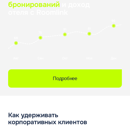
Развитие корпоративного направления требует
четких процессов: удобного размещения гостей,
согласованных тарифов, корректных документов
и высокой скорости ответов. Прямые продажи
помогают точечно работать с компаниями
в своем городе, а автоматизированные B2B-
каналы — получать стабильный спрос через
агентства
бизнес-туризма
. В синергии эти
инструменты позволяют эффективно загружать
номерной фонд
в будни и межсезонье,
не опираясь исключительно на нестабильный
туристический поток.
Начните работать
с Roomlink
Оставьте заявку, и наш менеджер
свяжется с вами в рабочее время
Ваше ФИО*
Название компании*