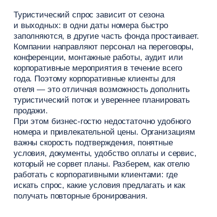
отеля — это отличная возможность дополнить
туристический поток и увереннее планировать
продажи.
При этом бизнес-гостю недостаточно удобного
номера и привлекательной цены. Организациям
важны скорость подтверждения, понятные
условия, документы, удобство оплаты и сервис,
который не сорвет планы. Разберем, как отелю
работать с корпоративными клиентами: где
искать спрос, какие условия предлагать и как
получать повторные бронирования.
Почему корпоративные клиенты
важны для отеля
Бизнес-туризм
помогает объектам заполнять
периоды, которые сложнее закрыть классическим
туристическим спросом. Командировки чаще
приходятся на будни, а значит, могут дополнять
загрузку между пиками активности отдыхающих
и в межсезонье.
Для предприятий, представляющих индустрию
гостеприимства, это направление дает несколько
важных преимуществ: