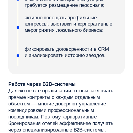
по открытому тарифу без согласованных
условий отмены и дополнительных
услуг.
Запросы обрабатываются слишком
медленно.
Пока менеджер уточняет
квоту или считает стоимость группового
заезда, агентство уходит к конкурентам.
Документооборот не отлажен.
Ошибки
в актах или задержки счетов-фактур
усложняют повторные заезды.
Отсутствие гибкости.
Жесткие штрафы
за отмену брони при резком изменении
рабочих планов бизнеса.
Игнорирование задач гостя.
В номере
отсутствуют условия для работы, нет
опции раннего завтрака или позднего
заселения.
Как автоматизация помогает
работать с корпоративным
сегментом