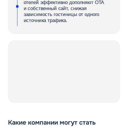
стратегические встречи и презентации.
Производственные и строительные
компании
стабильно размещают
инженеров, подрядчиков и технических
специалистов на объектах.
IT-компании и сервисные организации
отправляют специалистов
на внедрение цифровых решений,
поддержку инфраструктуры
и переговоры.
Средний и локальный бизнес
бронирует номера для партнеров,
приглашенных экспертов
и представителей из других городов.
Event-агентства и представители MICE-
индустрии
ищут варианты проживания
для организаторов, спикеров
и участников. Они регулярно проводят
масштабные выставки, семинары,
тренинги и бизнес-мероприятия.
Агентства делового туризма