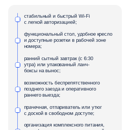
сформировать четкое коммерческое
предложение с тарифами, вариантами
оплаты и документами;
наладить холодные контакты
с компаниями, которым регулярно
требуется размещение персонала;
активно посещать профильные
конгрессы, выставки и корпоративные
мероприятия локального бизнеса;
фиксировать договоренности в CRM
и анализировать историю заездов.
Работа через B2B-системы
Далеко не все организации готовы заключать
прямые контракты с каждым отдельным
объектом — многие доверяют управление
командировками профессиональным
посредникам. Поэтому корпоративные
бронирования отелей эффективнее получать
через специализированные B2B-системы,