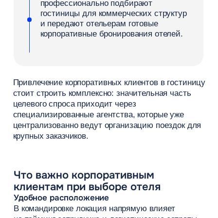
прачечная, отпариватель или утюг
с доской в свободном доступе;
организация комплексного питания,
трансфер или аренда переговорной
комнаты.
Документы и прозрачность расчетов
Корпоративные продажи отеля зависят не только
от уровня сервиса на месте, но и от удобства для
заказчика. Компании и агентству важно
до совершения сделки понимать порядок оплаты,
условия договора, сроки подтверждения
и комплект закрывающих документов. Этот
процесс напрямую зависит от выбранной схемы
работы, поэтому все юридические требования
стоит согласовать до первого заезда гостей.
Корпоративные тарифы и условия
Бизнесу гораздо удобнее работать
с предложением, которое можно легко заложить
в бюджет: фиксированным тарифом,
прозрачными условиями отмены и понятным
перечнем включенных услуг. Для регулярных
партнеров отель может предусмотреть
приоритетное подтверждение заявок или
гарантированную квоту мест на востребованные
даты. Главная задача отельера — упростить