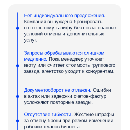
Отелям
Блог
О компании
Реквизиты
Пользовательское соглашение
Контакты
Политика обработки персональных данных
Согласие на обработку данных
Документация Roomlink API
бронирования отелей
Соцсети
Телеграм
Вконтакте
Макс