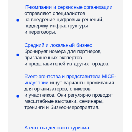
Комфорт для деловых поездок
Бизнес-туристу может понадобиться поработать
допоздна прямо в номере, рано выехать
на объект или заселиться после тяжелого ночного
авиарейса. Базовый чек-лист готовности
инфраструктуры под B2B-сегмент:
стабильный и быстрый Wi-Fi
с легкой авторизацией;
функциональный стол, удобное кресло
и доступные розетки в рабочей зоне
номера;
ранний сытный завтрак (с 6:30
утра) или упакованный ланч-
боксы на вынос;
возможность беспрепятственного
позднего заезда и оперативного
раннего выезда;