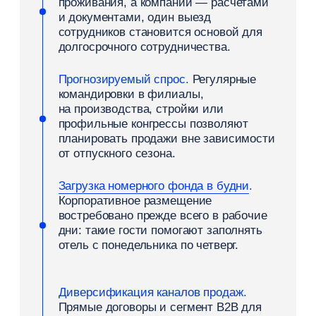
Какие компании могут стать
корпоративными клиентами
Работа отеля с бизнесом не ограничивается
крупными корпорациями. Потребность
в качественном размещении сотрудников
возникает у организаций самого разного
масштаба:
Крупный бизнес
организует регулярные
поездки сотрудников между филиалами,
внутреннее обучение команд,