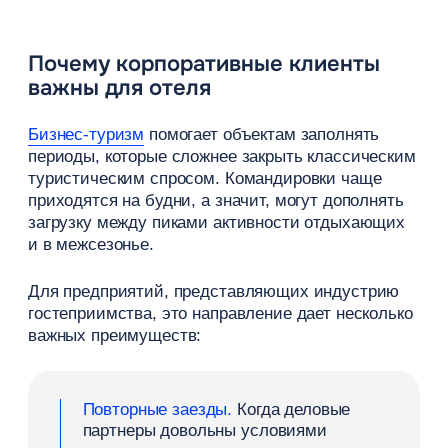
Повторные заезды.
Когда деловые
партнеры довольны условиями
проживания, а компании — расчетами
и документами, один выезд
сотрудников становится основой для
долгосрочного сотрудничества.
Прогнозируемый спрос.
Регулярные
командировки в филиалы,
на производства, стройки или
профильные конгрессы позволяют
планировать продажи вне зависимости
от отпускного сезона.
Загрузка номерного фонда в будни
.
Корпоративное размещение
востребовано прежде всего в рабочие
дни: такие гости помогают заполнять
отель с понедельника по четверг.
Диверсификация каналов продаж.
Прямые договоры и сегмент B2B для
отелей эффективно дополняют OTA
и собственный сайт, снижая
зависимость гостиницы от одного
источника трафика.