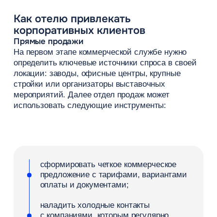
минут);
стабильно высокое качество сервиса
и подготовки номеров при каждом
заезде;
гибкость и лояльность условий
при вынужденном переносе или
отмене командировки;
регулярный аудит истории
бронирований, востребованных
услуг и причин отказов.
Ошибки отелей при работе
с B2B-клиентами
Даже технологичный объект на развитом
гостиничном рынке может терять аудиторию, если
его процессы неудобны для заказчика. Частые
промахи:
Нет индивидуального предложения.
Компания вынуждена бронировать